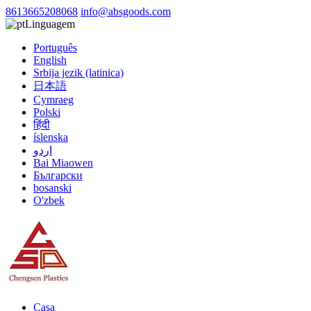
8613665208068
info@absgoods.com
Linguagem
Português
English
Srbija jezik (latinica)
日本語
Cymraeg
Polski
हिंदी
íslenska
اردو
Bai Miaowen
Български
bosanski
O'zbek
Casa